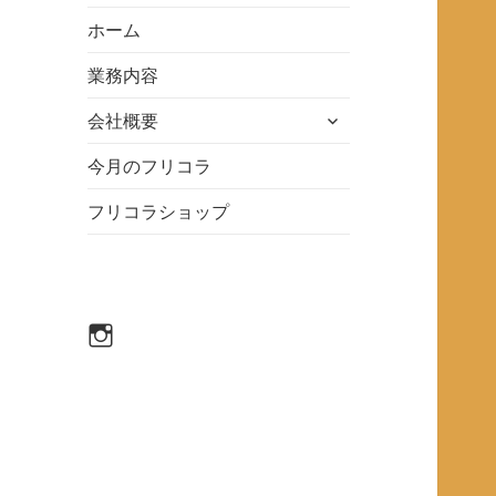
ホーム
業務内容
サ
会社概要
ブ
メ
今月のフリコラ
ニ
フリコラショップ
ュ
ー
を
展
開
Instagram